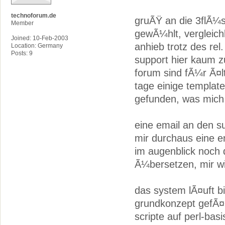
technoforum.de
gruÃŸ an die 3flÃ¼s
Member
gewÃ¼hlt, vergleichb
Joined: 10-Feb-2003
anhieb trotz des re
Location: Germany
Posts: 9
support hier kaum zu
forum sind fÃ¼r Ã¤lt
tage einige template
gefunden, was mich 
eine email an den s
mir durchaus eine e
im augenblick noch 
Ã¼bersetzen, mir wi
das system lÃ¤uft bi
grundkonzept gefÃ¤l
scripte auf perl-ba