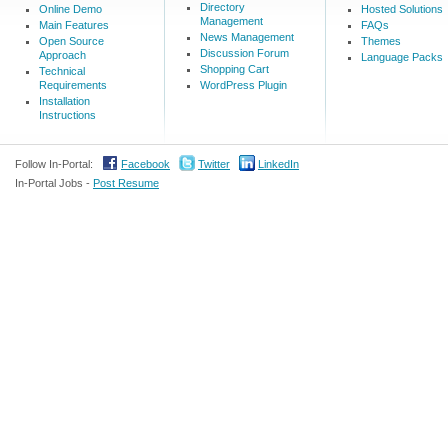
Directory
Online Demo
Hosted Solutions
Management
Main Features
FAQs
News Management
Open Source
Themes
Discussion Forum
Approach
Language Packs
Shopping Cart
Technical
Requirements
WordPress Plugin
Installation
Instructions
Follow In-Portal:
Facebook
Twitter
LinkedIn
In-Portal Jobs -
Post Resume