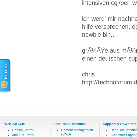
intensiven cgi/perl
ich werd' mir nachh
hilfe versprechen, d
newbie bin..
grÃ¼ÃŸe aus mÃ¼nche
einen deutschen sup
chris
http://technoforum.
Web 2.0 CMS
Features & Modules
Support & Download
Getting Started
Content Management
User Documentat
(CMS)
About In-Portal
Customer Suppor