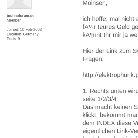
Moinsen,
technoforum.de
ich hoffe, mal nicht
Member
fÃ¼r teures Geld gek
Joined: 10-Feb-2003
kÃ¶nnt Ihr mir ja w
Location: Germany
Posts: 9
Hier der Link zum S
Fragen:
http://elektrophunk.p
1. Rechts unten wir
seite 1/2/3/4
Das macht keinen S
klickt, bekommt man
dem INDEX diese Ver
eigentlichen Link-V