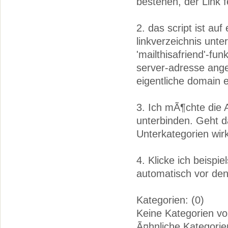
bestehen, der Link f
2. das script ist au
linkverzeichnis unte
'mailthisafriend'-fu
server-adresse ang
eigentliche domain 
3. Ich mÃ¶chte die 
unterbinden. Geht d
Unterkategorien wir
4. Klicke ich beispi
automatisch vor den
Kategorien: (0)
Keine Kategorien v
Ã¤hnliche Kategorie