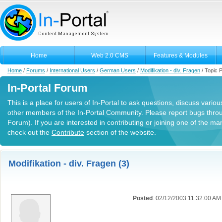
Home
Web 2.0 CMS
Features & Modules
Home
/
Forums
/
International Users
/
German Users
/
Modifikation - div. Fragen
/
Topic 
In-Portal Forum
This is a place for users of In-Portal to ask questions, discuss variou
other members of the In-Portal Community. Please report bugs thro
Forum). If you are interested in contributing or joining one of the m
check out the
Contribute
section of the website.
Modifikation - div. Fragen (3)
Posted
: 02/12/2003 11:32:00 AM