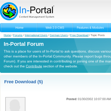
Home
Web 2.0 CMS
Features & Modules
Home
/
Forums
/
International Users
/
German Users
/
Free Download
/
Topic Posts
In-Portal Forum
This is a place for users of In-Portal to ask questions, discuss variou
other members of the In-Portal Community. Please report bugs thro
Forum). If you are interested in contributing or joining one of the m
check out the
Contribute
section of the website.
Free Download (5)
Posted
: 01/30/2002 10:07:00 AM