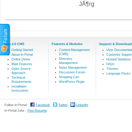
JÃ¶rg
Web 2.0 CMS
Features & Modules
Support & Download
Getting Started
Content Management
User Documentat
(CMS)
About In-Portal
Customer Suppor
Directory
Online Demo
Hosted Solutions
Management
Main Features
FAQs
News Management
Open Source
Themes
Discussion Forum
Approach
Language Packs
Shopping Cart
Technical
Requirements
WordPress Plugin
Installation
Instructions
Follow In-Portal:
Facebook
Twitter
LinkedIn
In-Portal Jobs -
Post Resume