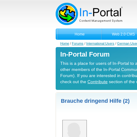
Home
Web 2.0 CMS
Home
/
Forums
/
International Users
/
German Use
In-Portal Forum
This is a place for users of In-Portal to
other members of the In-Portal Commun
Forum). If you are interested in contrib
check out the
Contribute
section of the 
Brauche dringend Hilfe (2)