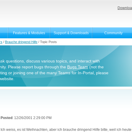
Downloa
Features & Modules
Support & Downloads
Community
rs
/
Brauche dringend Hilfe
/
Topic Posts
 ask questions, discuss various topics, and interact with
ity. Please report bugs through the
Bugs Team
(not the
uting or joining one of the many Teams for In-Portal, please
website.
Posted
: 12/26/2001 2:29:00 PM
Ich weiss, es ist Weihnachten, aber ich brauche dringend Hilfe bitte, weil ich heu