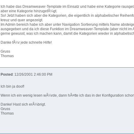
Ich habe das Dreamweaver-Template im Einsatz und habe eine Kategorie rausgelÃ¶
aber eine Kategorie hinzugefÃ¼gt.
So! Jetzt haben sich aber die Kategorien, die eigentlich in alphabetischer Reihen
kreuz und quer angezeigt.
Im Admin bereich habe ich aber unter Navigation Sortierung mittels Name absteige
ausgegeben und da ich diese Funktion im Dreamweaver-Template (aber nicht im A
gerne gewusst, was ich machen kann, damit die Kategorien wieder in alphabetisc
Danke fÃ¼r jede schnelle Hilfe!
Gruss
Thomas
Posted
: 12/26/2001 2:46:00 PM
Ich bin ja doof!
Wenn ich ein wenig lesen wÃ¼rde, dann hÃ¤tte ich das in der Konfiguration schon 
Danke! Hast sich erÃ¼brigt.
Gruss
Thomas