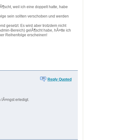
scht, weil ich eine doppelt hatte, habe
folge sein sollten verschoben und werden
nd gesetzt. Es wird aber trotzdem nicht
dmin-Bereich) gelÃ¶scht habe, hÃ¤tte ich
her Reihenfolge erscheinen!
Reply Quoted
lÃ¤ngst erledigt.